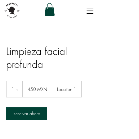
Limpieza facial
profunda
450
pesos
1 h
1
450 MXN
Location 1
mexicanos
Reservar ahora