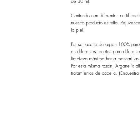
de 30 ml.
Contando con diferentes certificaci
nuestro producto estrella. Rejuven
la piel.
Por ser aceite de argán 100% pur
en diferentes recetas para diferent
limpieza máxima hasta mascarillas 
Por esta misma razón, Arganelix al
tratamientos de cabello. (Encuentra