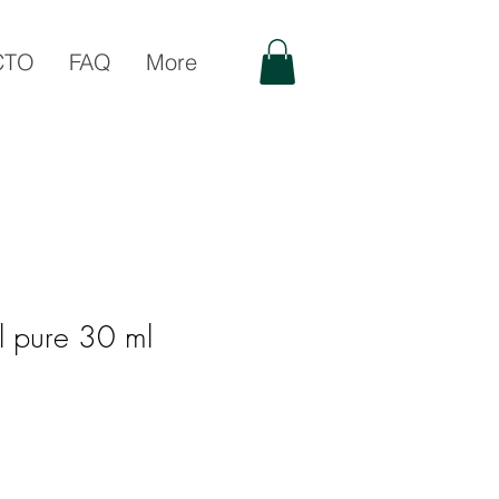
CTO
FAQ
More
ll pure 30 ml
o